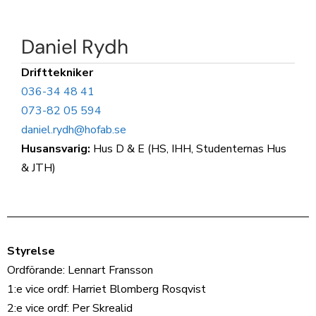
Daniel Rydh
Drifttekniker
036-34 48 41
073-82 05 594
daniel.rydh@hofab.se
Husansvarig:
Hus D & E (HS, IHH, Studenternas Hus
& JTH)
Styrelse
Ordförande: Lennart Fransson
1:e vice ordf: Harriet Blomberg Rosqvist
2:e vice ordf: Per Skrealid