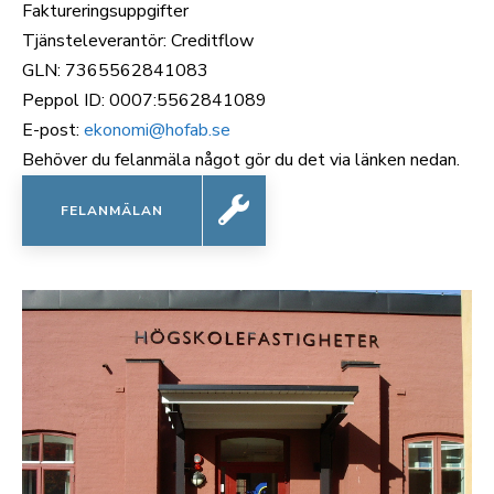
Faktureringsuppgifter
Tjänsteleverantör:
Creditflow
GLN: 7365562841083
Peppol ID: 0007:5562841089
E-post:
ekonomi@hofab.se
Behöver du felanmäla något gör du det via länken nedan.
FELANMÄLAN