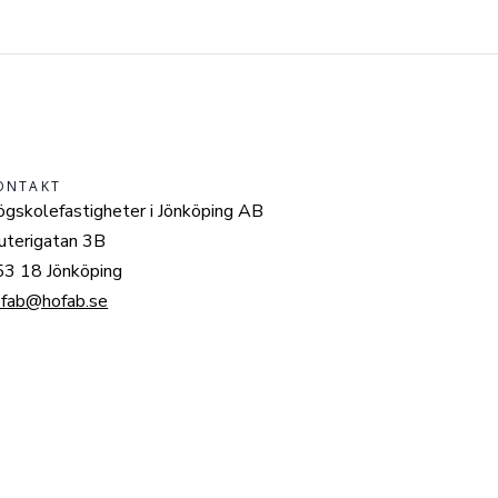
ONTAKT
gskolefastigheter i Jönköping AB
uterigatan 3B
3 18 Jönköping
ofab@hofab.se