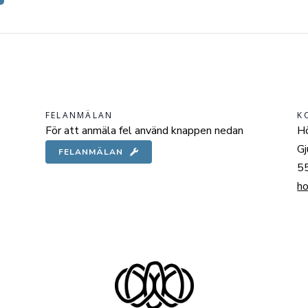
FELANMÄLAN
K
För att anmäla fel använd knappen nedan
Hö
Gj
FELANMÄLAN
55
h