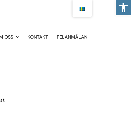
Open
M OSS
KONTAKT
FELANMÄLAN
mst