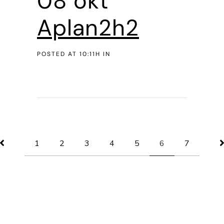
08 okt
Aplan2h2
POSTED AT 10:11H
IN
1
2
3
4
5
6
7